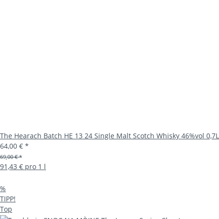
The Hearach Batch HE 13 24 Single Malt Scotch Whisky 46%vol 0,7L
64,00 €
*
69,00 € *
91,43 € pro 1 l
%
TIPP!
Top