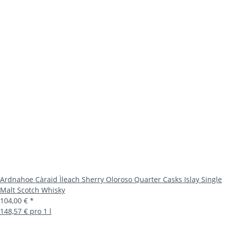
Ardnahoe Càraid Ìleach Sherry Oloroso Quarter Casks Islay Single
Malt Scotch Whisky
104,00 €
*
148,57 € pro 1 l