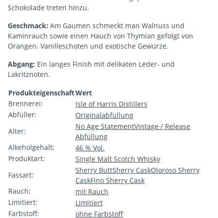
Schokolade treten hinzu.
Geschmack:
Am Gaumen schmeckt man Walnuss und
Kaminrauch sowie einen Hauch von Thymian gefolgt von
Orangen. Vanilleschoten und exotische Gewürze.
Abgang:
Ein langes Finish mit delikaten Leder- und
Lakritznoten.
Produkteigenschaft
Wert
Brennerei:
Isle of Harris Distillers
Abfüller:
Originalabfüllung
No Age Statement
Vintage / Release
Alter:
Abfüllung
Alkeholgehalt:
46 % Vol.
Produktart:
Single Malt Scotch Whisky
Sherry Butt
Sherry Cask
Oloroso Sherry
Fassart:
Cask
Fino Sherry Cask
Rauch:
mit Rauch
Limitiert:
Limitiert
Farbstoff:
ohne Farbstoff