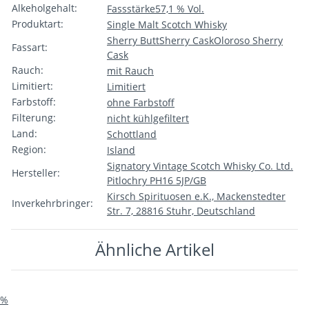
Alkeholgehalt:
Fassstärke
57,1 % Vol.
Produktart:
Single Malt Scotch Whisky
Sherry Butt
Sherry Cask
Oloroso Sherry
Fassart:
Cask
Rauch:
mit Rauch
Limitiert:
Limitiert
Farbstoff:
ohne Farbstoff
Filterung:
nicht kühlgefiltert
Land:
Schottland
Region:
Island
Signatory Vintage Scotch Whisky Co. Ltd.
Hersteller:
Pitlochry PH16 5JP/GB
Kirsch Spirituosen e.K., Mackenstedter
Inverkehrbringer:
Str. 7, 28816 Stuhr, Deutschland
Ähnliche Artikel
%