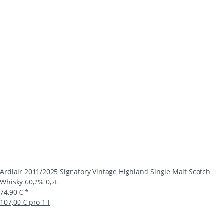
Ardlair 2011/2025 Signatory Vintage Highland Single Malt Scotch
Whisky 60,2% 0,7L
74,90 €
*
107,00 € pro 1 l