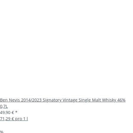
Ben Nevis 2014/2023 Signatory Vintage Single Malt Whisky 46%
0,7L
49,90 €
*
71,29 € pro 1 l
%