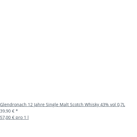
Glendronach 12 Jahre Single Malt Scotch Whisky 43% vol 0,7L
39,90 €
*
57,00 € pro 1 l