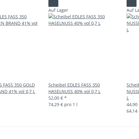
Auf Lager
Auf L
ES FASS 350 GOLD
Scheibel EDLES FASS 350
Schei
ND 41% vol 0,7 L
HASELNUSS 40% vol 0,7 L
NUSSL
52,00 €
*
L
74,29 € pro 1 l
44,90
64,14 