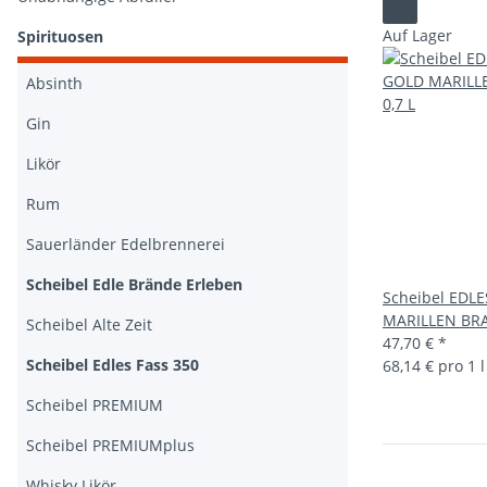
Auf Lager
Spirituosen
Absinth
Gin
Likör
Rum
Sauerländer Edelbrennerei
Scheibel Edle Brände Erleben
Scheibel EDL
MARILLEN BRA
Scheibel Alte Zeit
47,70 €
*
Scheibel Edles Fass 350
68,14 € pro 1 l
Scheibel PREMIUM
Scheibel PREMIUMplus
Whisky Likör