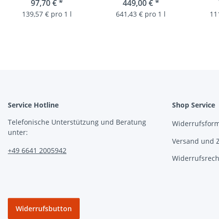
Sherry Butt Single Malt
97,70 €
*
Single Malt Scotch
449,00 €
*
Bat
Scotch Whisky 58,6%
Whisky 55.6%
Scotc
139,57 € pro 1 l
641,43 € pro 1 l
11
vol. 0,7L
Service Hotline
Shop Service
Telefonische Unterstützung und Beratung
Widerrufsfor
unter:
Versand und 
+49 6641 2005942
Widerrufsrech
Widerrufsbutton