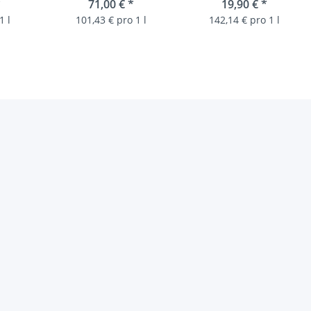
hisky
*
Scotch Whisky 46% vol
71,00 €
*
Single Malt Scotch
19,90 €
*
. 0,7L
0,7L
Whisky
1 l
101,43 € pro 1 l
142,14 € pro 1 l