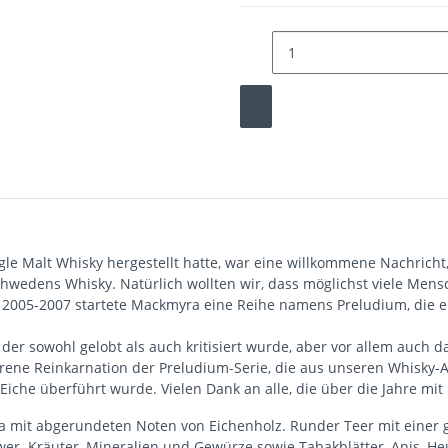
e Malt Whisky hergestellt hatte, war eine willkommene Nachricht, 
Schwedens Whisky. Natürlich wollten wir, dass möglichst viele Men
 2005-2007 startete Mackmyra eine Reihe namens Preludium, die e
, der sowohl gelobt als auch kritisiert wurde, aber vor allem au
rene Reinkarnation der Preludium-Serie, die aus unseren Whisky-
Eiche überführt wurde. Vielen Dank an alle, die über die Jahre mit
a mit abgerundeten Noten von Eichenholz. Runder Teer mit einer gew
er. Kräuter, Mineralien und Gewürze sowie Tabakblätter, Anis, He