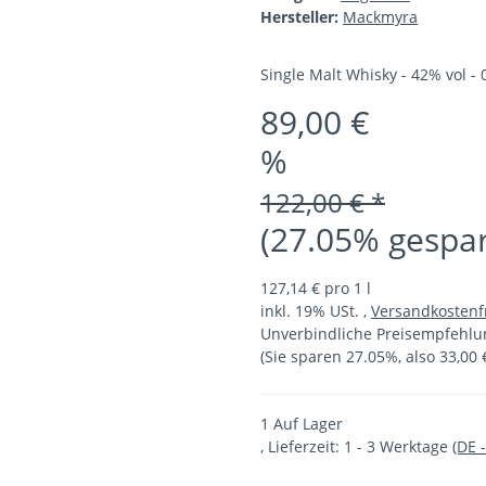
Hersteller:
Mackmyra
Single Malt Whisky - 42% vol - 0
89,00 €
%
122,00 € *
(27.05% gespar
127,14 € pro 1 l
inkl. 19% USt. ,
Versandkostenf
Unverbindliche Preisempfehlun
(Sie sparen
27.05%
, also
33,00 
1 Auf Lager
, Lieferzeit:
1 - 3 Werktage
(DE 