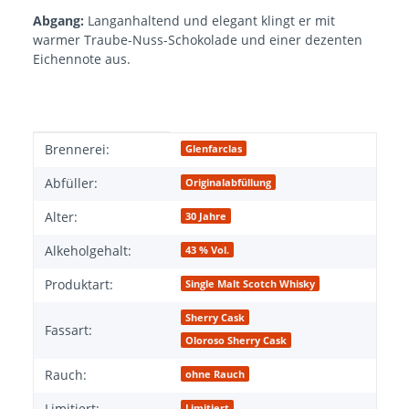
Abgang:
Langanhaltend und elegant klingt er mit
warmer Traube-Nuss-Schokolade und einer dezenten
Eichennote aus.
Produkteigenschaft
Wert
Brennerei:
Glenfarclas
Abfüller:
Originalabfüllung
Alter:
30 Jahre
Alkeholgehalt:
43 % Vol.
Produktart:
Single Malt Scotch Whisky
Sherry Cask
Fassart:
Oloroso Sherry Cask
Rauch:
ohne Rauch
Limitiert:
Limitiert