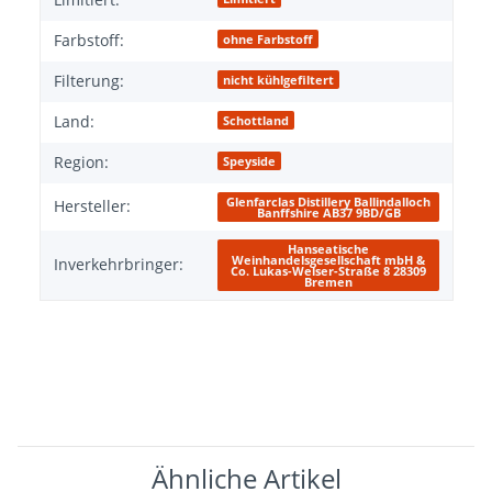
Farbstoff:
ohne Farbstoff
Filterung:
nicht kühlgefiltert
Land:
Schottland
Region:
Speyside
Glenfarclas Distillery Ballindalloch
Hersteller:
Banffshire AB37 9BD/GB
Hanseatische
Weinhandelsgesellschaft mbH &
Inverkehrbringer:
Co. Lukas-Welser-Straße 8 28309
Bremen
Ähnliche Artikel