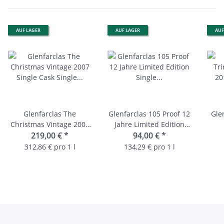
AUF LAGER
AUF LAGER
AUF
Glenfarclas The
Glenfarclas 105 Proof 12
Glen
Christmas Vintage 2007
Jahre Limited Edition
Single Cask Single Malt
219,00 €
*
Single Malt Scotch
94,00 €
*
2
Scotch Whisky
Whisky 60%
Edit
312,86 € pro 1 l
134,29 € pro 1 l
S