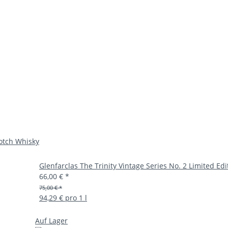
cotch Whisky
Glenfarclas The Trinity Vintage Series No. 2 Limited Ed
66,00 €
*
75,00 € *
94,29 € pro 1 l
Auf Lager