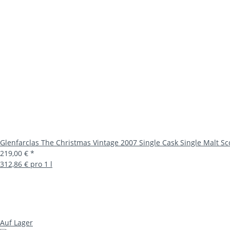
Glenfarclas The Christmas Vintage 2007 Single Cask Single Malt S
219,00 €
*
312,86 € pro 1 l
Auf Lager