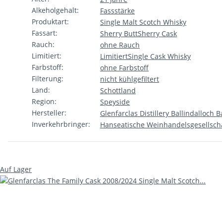
Alkeholgehalt:
Fassstärke
Produktart:
Single Malt Scotch Whisky
Fassart:
Sherry Butt
Sherry Cask
Rauch:
ohne Rauch
Limitiert:
Limitiert
Single Cask Whisky
Farbstoff:
ohne Farbstoff
Filterung:
nicht kühlgefiltert
Land:
Schottland
Region:
Speyside
Hersteller:
Glenfarclas Distillery Ballindalloch
Inverkehrbringer:
Hanseatische Weinhandelsgesellsch
Auf Lager