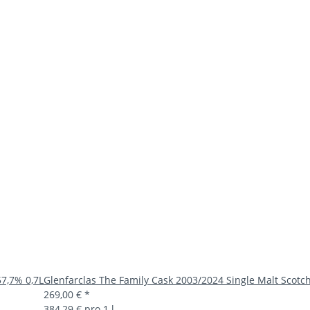
57,7% 0,7L
Glenfarclas The Family Cask 2003/2024 Single Malt Scotc
269,00 €
*
384,29 € pro 1 l