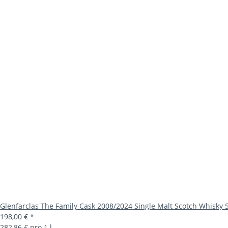
Glenfarclas The Family Cask 2008/2024 Single Malt Scotch Whisky 
198,00 €
*
282,86 € pro 1 l