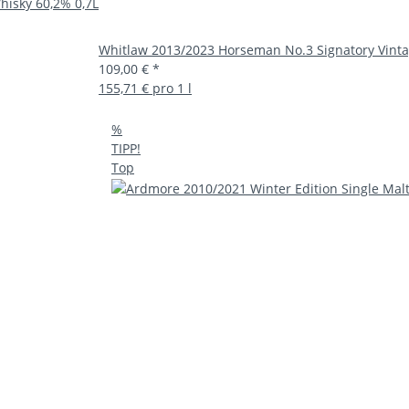
hisky 60,2% 0,7L
Whitlaw 2013/2023 Horseman No.3 Signatory Vintag
109,00 €
*
155,71 € pro 1 l
%
TIPP!
Top