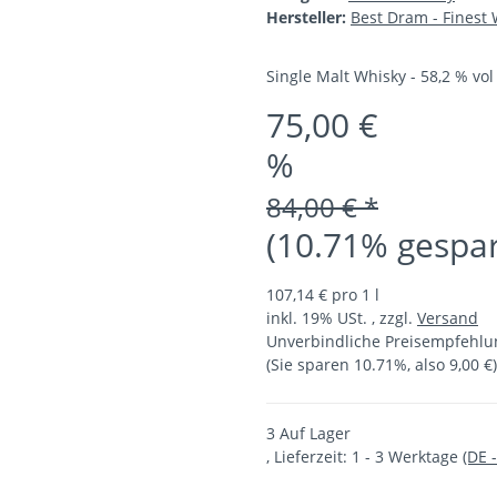
Hersteller:
Best Dram - Finest 
Single Malt Whisky - 58,2 % vol 
75,00 €
%
84,00 € *
(10.71% gespar
107,14 € pro 1 l
inkl. 19% USt. , zzgl.
Versand
Unverbindliche Preisempfehlun
(Sie sparen
10.71%
, also
9,00 €
)
3 Auf Lager
, Lieferzeit:
1 - 3 Werktage
(DE 