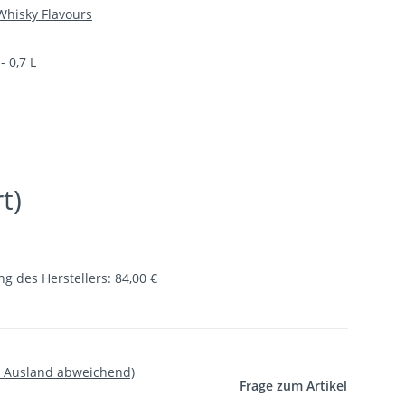
Whisky Flavours
- 0,7 L
t)
g des Herstellers
:
84,00 €
- Ausland abweichend)
Frage zum Artikel