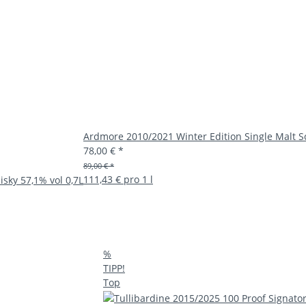
Ardmore 2010/2021 Winter Edition Single Malt Sc
78,00 €
*
89,00 € *
111,43 € pro 1 l
isky 57,1% vol 0,7L
%
TIPP!
Top