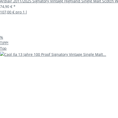
Ardlair 2011/2025 Signatory Vintage Highland Single Malt Scotch W
74,90 €
*
107,00 € pro 1 l
%
TIPP!
Top