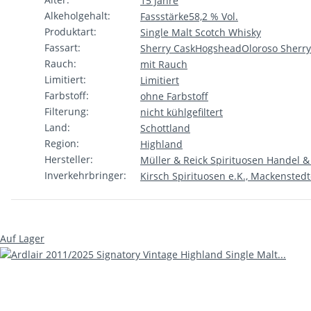
15 Jahre
Alkeholgehalt:
Fassstärke
58,2 % Vol.
Produktart:
Single Malt Scotch Whisky
Fassart:
Sherry Cask
Hogshead
Oloroso Sherry
Rauch:
mit Rauch
Limitiert:
Limitiert
Farbstoff:
ohne Farbstoff
Filterung:
nicht kühlgefiltert
Land:
Schottland
Region:
Highland
Hersteller:
Müller & Reick Spirituosen Handel 
Inverkehrbringer:
Kirsch Spirituosen e.K., Mackenstedt
Auf Lager