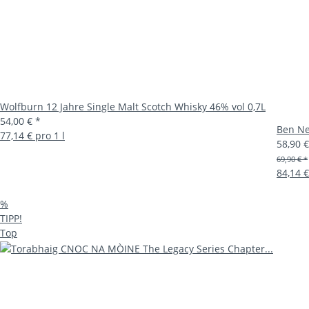
Wolfburn 12 Jahre Single Malt Scotch Whisky 46% vol 0,7L
54,00 €
*
Ben Ne
77,14 € pro 1 l
58,90 
69,90 € *
84,14 €
%
TIPP!
Top