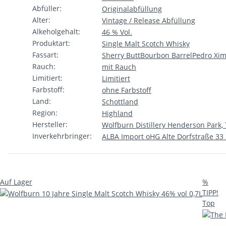
Abfüller:
Originalabfüllung
Alter:
Vintage / Release Abfüllung
Alkeholgehalt:
46 % Vol.
Produktart:
Single Malt Scotch Whisky
Fassart:
Sherry Butt
Bourbon Barrel
Pedro Xi
Rauch:
mit Rauch
Limitiert:
Limitiert
Farbstoff:
ohne Farbstoff
Land:
Schottland
Region:
Highland
Hersteller:
Wolfburn Distillery Henderson Park
Inverkehrbringer:
ALBA Import oHG Alte Dorfstraße 33
Auf Lager
%
TIPP!
Top