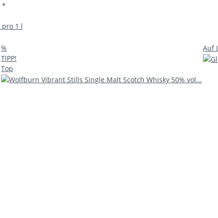
€
*
 pro 1 l
%
Auf 
TIPP!
Top