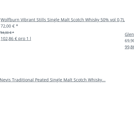
Wolfburn Vibrant Stills Single Malt Scotch Whisky 50% vol 0,7L
72,00 €
*
L
84,00 € *
Glen
102,86 € pro 1 l
69,9
99,8