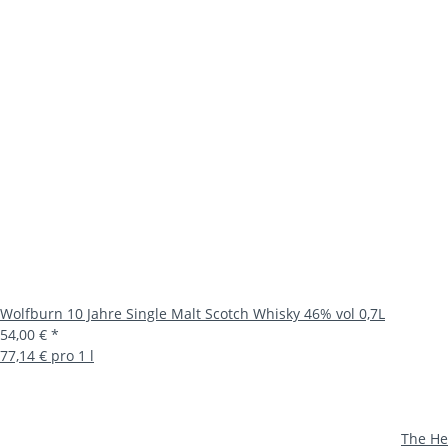
Wolfburn 10 Jahre Single Malt Scotch Whisky 46% vol 0,7L
54,00 €
*
77,14 € pro 1 l
The He