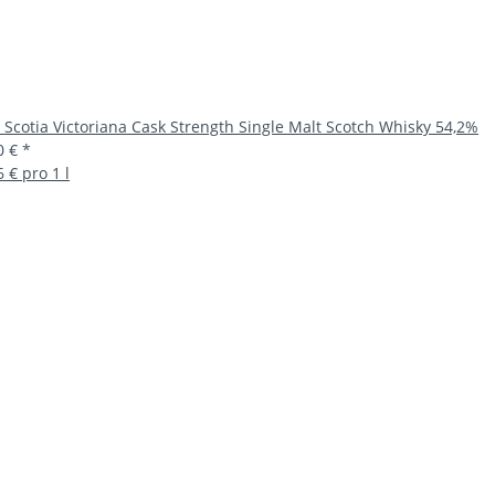
 Scotia Victoriana Cask Strength Single Malt Scotch Whisky 54,2%
0 €
*
6 € pro 1 l