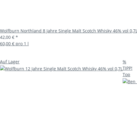
Wolfburn Northland 8 Jahre Single Malt Scotch Whisky 46% vol 0,7
42,00 €
*
60,00 € pro 1 l
Auf Lager
%
TIPP!
Top