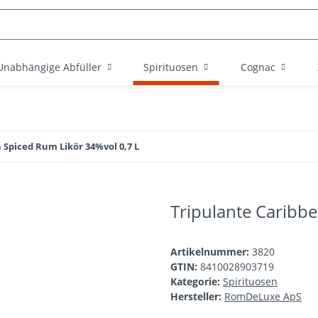
Unabhängige Abfüller
Spirituosen
Cognac
 Spiced Rum Likör 34%vol 0,7 L
Tripulante Caribb
Artikelnummer:
3820
GTIN:
8410028903719
Kategorie:
Spirituosen
Hersteller:
RomDeLuxe ApS