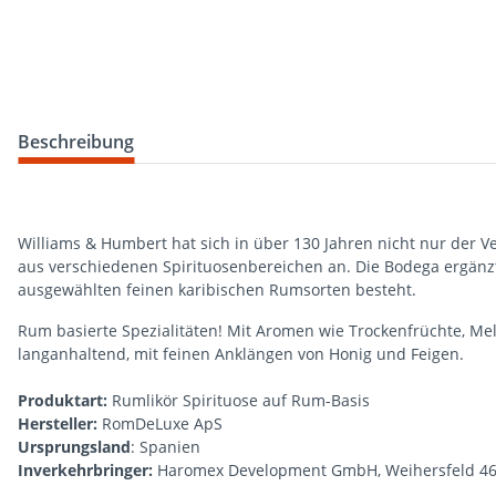
weitere Registerkarten anzeigen
Beschreibung
Williams & Humbert hat sich in über 130 Jahren nicht nur der V
aus verschiedenen Spirituosenbereichen an. Die Bodega ergänzt 
ausgewählten feinen karibischen Rumsorten besteht.
Rum basierte Spezialitäten! Mit Aromen wie Trockenfrüchte, Me
langanhaltend, mit feinen Anklängen von Honig und Feigen.
Produktart:
Rumlikör Spirituose auf Rum-Basis
Hersteller:
RomDeLuxe ApS
Ursprungsland
: Spanien
Inverkehrbringer:
Haromex Development GmbH, Weihersfeld 46,