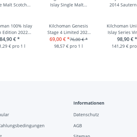
oman 100% Islay
Kilchoman Genesis
Kilchoman Uni
h Edition 2022
Stage 4 Limited 2023
Islay Series V
le Malt Scotch
84,90 €
*
Islay Single Malt Scotch
69,00 €
*
2014 Sauternes 
98,90 €
76,00 € *
sky 50% 0,7L
Whisky 49,1% 0,7L
3/5 Single Malt
1,29 € pro 1 l
98,57 € pro 1 l
141,29 € pro 
Whisky
Informationen
mular
Datenschutz
Zahlungsbedingungen
AGB
t
Sitemap