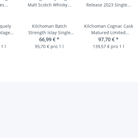
quely
Kilchoman Batch
Kilchoman Cognac Cask
intage
Strength Islay Single
Matured Limited
Finish
*
Malt Scotch Whisky
66,99 €
*
Release 2023 Single
97,70 €
*
 Scotch
57% vol 0,7 L
Malt Scotch Whisky
1 l
95,70 € pro 1 l
139,57 € pro 1 l