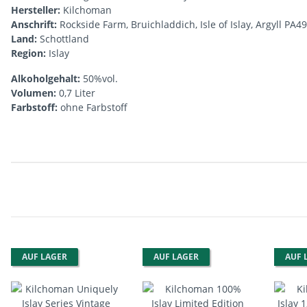
Hersteller:
Kilchoman
Anschrift:
Rockside Farm, Bruichladdich, Isle of Islay, Argyll PA4
Land:
Schottland
Region:
Islay
Alkoholgehalt:
50%vol.
Volumen:
0,7 Liter
Farbstoff:
ohne Farbstoff
Produkteigenschaft
Wert
AUF LAGER
AUF LAGER
AUF 