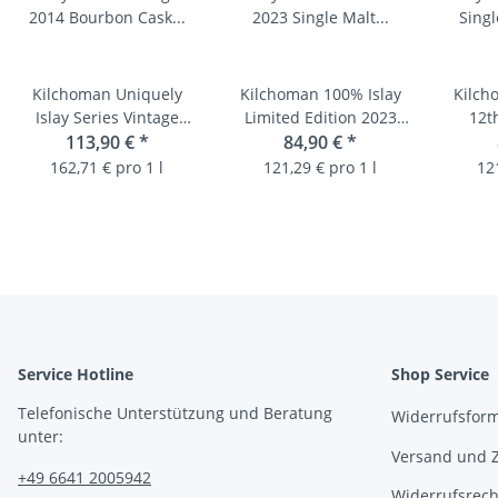
Kilchoman Uniquely
Kilchoman 100% Islay
Kilch
Islay Series Vintage
Limited Edition 2023
12t
2014 Bourbon Cask
113,90 €
*
Single Malt Scotch
84,90 €
*
Sing
#10/10 Single Malt
Whisky 50% 0,7L
Whi
162,71 € pro 1 l
121,29 € pro 1 l
12
Whisky 57,3% vol 0,7L
Service Hotline
Shop Service
Telefonische Unterstützung und Beratung
Widerrufsfor
unter:
Versand und 
+49 6641 2005942
Widerrufsrech